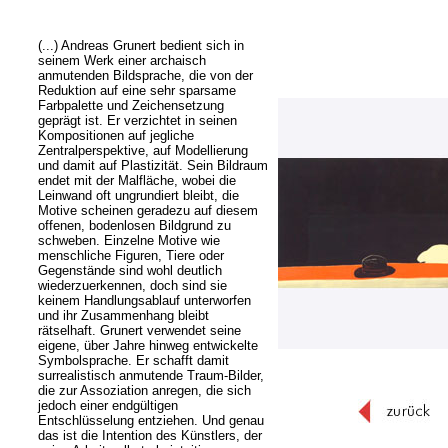
(...) Andreas Grunert bedient sich in
seinem Werk einer archaisch
anmutenden Bildsprache, die von der
Reduktion auf eine sehr sparsame
Farbpalette und Zeichensetzung
geprägt ist. Er verzichtet in seinen
Kompositionen auf jegliche
Zentralperspektive, auf Modellierung
und damit auf Plastizität. Sein Bildraum
endet mit der Malfläche, wobei die
Leinwand oft ungrundiert bleibt, die
Motive scheinen geradezu auf diesem
offenen, bodenlosen Bildgrund zu
schweben. Einzelne Motive wie
menschliche Figuren, Tiere oder
Gegenstände sind wohl deutlich
wiederzuerkennen, doch sind sie
keinem Handlungsablauf unterworfen
und ihr Zusammenhang bleibt
rätselhaft. Grunert verwendet seine
eigene, über Jahre hinweg entwickelte
Symbolsprache. Er schafft damit
surrealistisch anmutende Traum-Bilder,
die zur Assoziation anregen, die sich
jedoch einer endgültigen
Entschlüsselung entziehen. Und genau
das ist die Intention des Künstlers, der